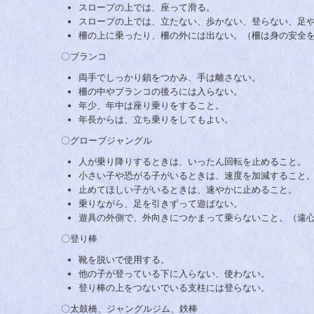
スロープの上では、座って滑る。
スロープの上では、立たない、歩かない、登らない、足
柵の上に乗ったり、柵の外には出ない。（柵は身の安全
〇ブランコ
両手でしっかり鎖をつかみ、手は離さない。
柵の中やブランコの後ろには入らない。
年少、年中は座り乗りをすること。
年長からは、立ち乗りをしてもよい。
〇グローブジャングル
人が乗り降りするときは、いったん回転を止めること。
小さい子や恐がる子がいるときは、速度を加減すること
止めてほしい子がいるときは、速やかに止めること。
乗りながら、足を引きずって遊ばない。
遊具の外側で、外向きにつかまって乗らないこと。（遠
〇登り棒
靴を脱いで使用する。
他の子が登っている下に入らない、使わない。
登り棒の上をつないでいる支柱には登らない。
〇太鼓橋、ジャングルジム、鉄棒