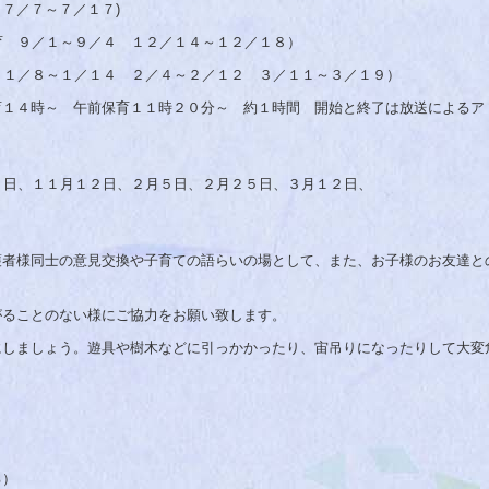
７／７～７／１７)
／１～９／４ １２／１４～１２／１８）
～１／１４ ２／４～２／１２ ３／１１～３／１９）
育１４時～ 午前保育１１時２０分～ 約１時間 開始と終了は放送によるア
、１１月１２日、２月５日、２月２５日、３月１２日、
護者様同士の意見交換や子育ての語らいの場として、また、お子様のお友達と
がることのない様にご協力をお願い致します。
にしましょう。遊具や樹木などに引っかかったり、宙吊りになったりして大変
る）