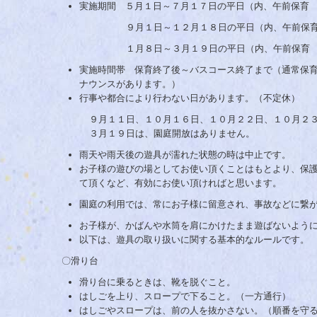
実施期間 ５月１日～７月１７日の平日（内、午前保育 
９月１日～１２月１８日の平日（内、午前保育 ９
１月８日～３月１９日の平日（内、午前保育 １／８
実施時間帯 保育終了後～バスコース終了まで（通常保
ナウンスがあります。）
行事や都合により行わない日があります。（不定休）
９月１１日、１０月１６日、１０月２２日、１０月２３日
３月１９日は、園庭開放はありません。
雨天や雨天後の遊具が濡れた状態の時は中止です。
お子様の遊びの場としてお使い頂くことはもとより、保
て頂くなど、有効にお使い頂ければと思います。
園庭の利用では、常にお子様に留意され、事故などに繋
お子様が、かばんや水筒を肩にかけたまま遊ばないよう
以下は、遊具の取り扱いに関する基本的なルールです。
〇滑り台
滑り台に乗るときは、靴を脱ぐこと。
はしごを上り、スロープで下ること。（一方通行）
はしごやスロープは、前の人を抜かさない。（順番を守