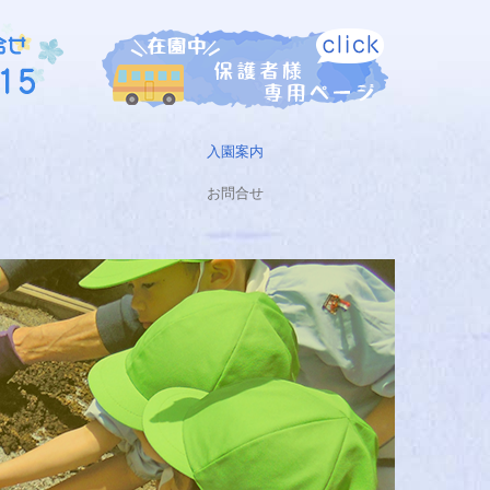
入園案内
お問合せ
預かり保育・園庭開放
入園についてのQ＆A