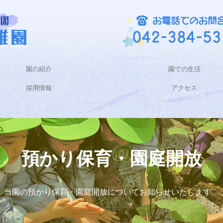
園の紹介
園での生活
採用情報
アクセス
園の施設紹介
園での１日
園での１年
募集要項（パートタイム）
募集要項（フルタイム）
預かり保育・園庭開放
当園の預かり保育・園庭開放についてお知らせいたします。