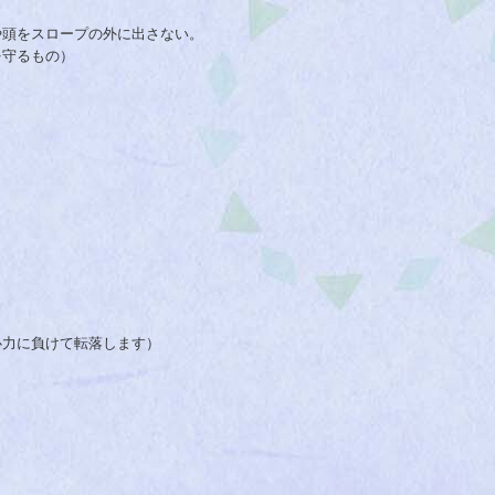
や頭をスロープの外に出さない。
を守るもの）
。
心力に負けて転落します）